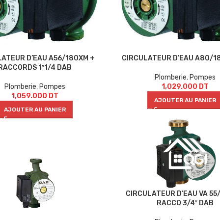
LATEUR D’EAU A56/180XM +
CIRCULATEUR D’EAU A80/1
RACCORDS 1″1/4 DAB
Plomberie
,
Pompes
Plomberie
,
Pompes
1,029.000
DT
1,059.000
DT
AJOUTER AU PANIER
AJOUTER AU PANIER
CIRCULATEUR D’EAU VA 55
RACCO 3/4″ DAB