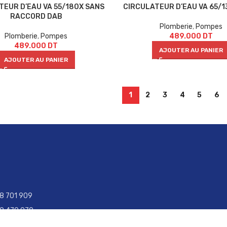
TEUR D’EAU VA 55/180X SANS
CIRCULATEUR D’EAU VA 65/13
RACCORD DAB
Plomberie
,
Pompes
Plomberie
,
Pompes
489.000
DT
489.000
DT
AJOUTER AU PANIER
AJOUTER AU PANIER
1
2
3
4
5
6
28 701 909
29 470 970