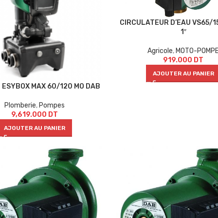
CIRCULATEUR D’EAU VS65/1
1″
Agricole
,
MOTO-POMP
919.000
DT
AJOUTER AU PANIER
ESYBOX MAX 60/120 MO DAB
Plomberie
,
Pompes
9,619.000
DT
AJOUTER AU PANIER