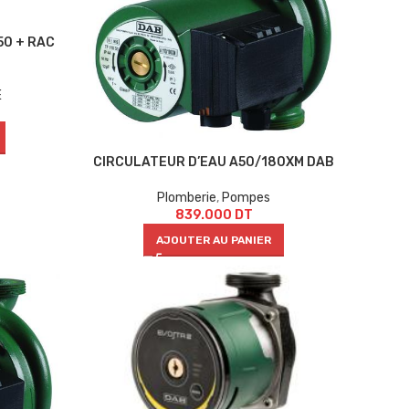
50 + RAC
E
CIRCULATEUR D’EAU A50/180XM DAB
Plomberie
,
Pompes
839.000
DT
AJOUTER AU PANIER