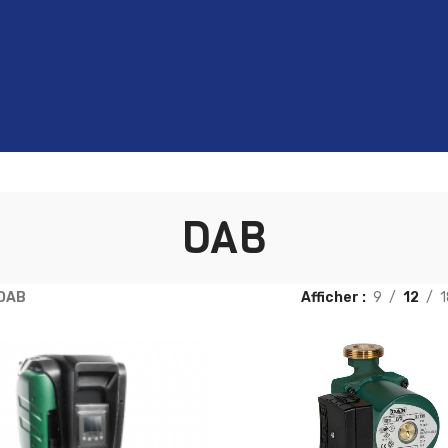
DAB
DAB
Afficher
9
12
1