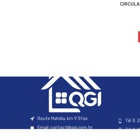
CIRCULA
Route Mahdia, km 9 Sfax
Tél 3: 
Email:
contact@qgi.com.tn
Tél 4: 
Tél 1: 74 830 870