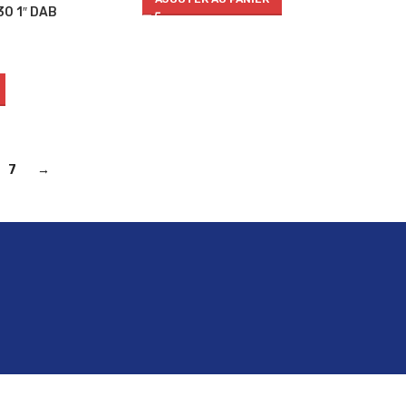
0 1″ DAB
7
→