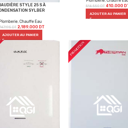
Plomberie
,
Chauffe Ea
AUDIÈRE STYLE 25 S À
410.000
D
514.550
DT
ONDENSATION SYLBER
AJOUTER AU PANIER
Plomberie
,
Chauffe Eau
2,189.000
DT
747.195
DT
AJOUTER AU PANIER