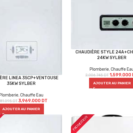
CHAUDIÈRE STYLE 24A+CH
24KW SYLBER
Plomberie
,
Chauffe Ea
1,599.000
2,006.745
DT
ÈRE LINEA 35CP+VENTOUSE
35KW SYLBER
AJOUTER AU PANIER
Plomberie
,
Chauffe Eau
3,969.000
DT
981.095
DT
AJOUTER AU PANIER