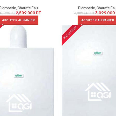
Plomberie
,
Chauffe Eau
Plomberie
,
Chauffe Ea
2,509.000
DT
3,099.000
148.795
DT
3,889.245
DT
AJOUTER AU PANIER
AJOUTER AU PANIER