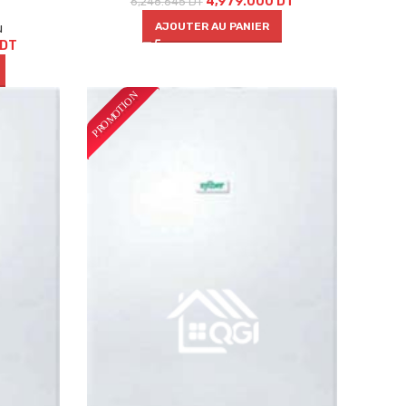
4,979.000
DT
6,248.645
DT
AJOUTER AU PANIER
u
DT