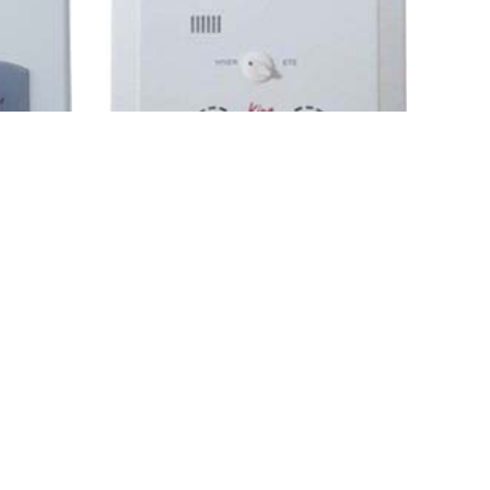
THERMAN
CHAUFFE BAIN À GAZ 10L VICTORIA
u
T
Plomberie
,
Chauffe Eau
399.000
DT
500.745
DT
AJOUTER AU PANIER
→