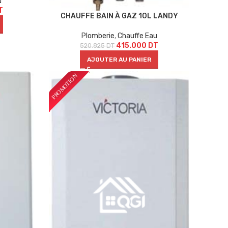
u
T
CHAUFFE BAIN À GAZ 10L LANDY
Plomberie
,
Chauffe Eau
415.000
DT
520.825
DT
AJOUTER AU PANIER