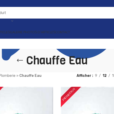
TICLES
GALERIE PHOTOS D’ARTICLES
CONTACT
Chauffe Eau
Plomberie
»
Chauffe Eau
Afficher
9
12
1