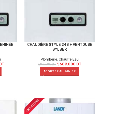
EMINÉE
CHAUDIÈRE STYLE 24S + VENTOUSE
SYLBER
u
Plomberie
,
Chauffe Eau
DT
1,689.000
DT
2,119.695
DT
AJOUTER AU PANIER