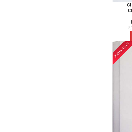
CH
C
2,