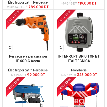
Électroportatif
,
Perceuse
119.000
DT
149.345
DT
1,789.000
DT
2,201.525
DT
Perceuse à percussion
INTERRUPT BRIO TOP BT
ID400.C Acem
ITALTECNICA
Électroportatif
,
Perceuse
Plomberie
99.000
DT
325.000
DT
124.245
DT
407.879
DT