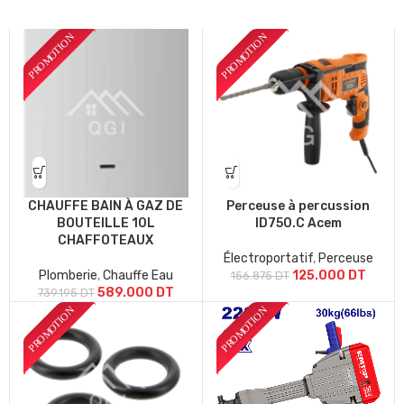
CHAUFFE BAIN À GAZ DE
Perceuse à percussion
BOUTEILLE 10L
ID750.C Acem
CHAFFOTEAUX
Électroportatif
,
Perceuse
Plomberie
,
Chauffe Eau
125.000
DT
156.875
DT
589.000
DT
739.195
DT