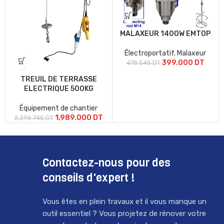
MALAXEUR 1400W EMTOP
Électroportatif
,
Malaxeur
399.000
DT
478.545
DT
TREUIL DE TERRASSE
ELECTRIQUE 500KG
Équipement de chantier
1,989.000
DT
2,396.745
DT
Contactez-nous pour des
conseils d'expert !
Vous êtes en plein travaux et il vous manque un
outil essentiel ? Vous projetez de rénover votre