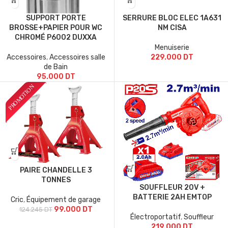
SUPPORT PORTE
SERRURE BLOC ELEC 1A631
BROSSE+PAPIER POUR WC
NM CISA
CHROMÉ P6002 DUXXA
Menuiserie
Accessoires
,
Accessoires salle
229.000
DT
de Bain
95.000
DT
PAIRE CHANDELLE 3
TONNES
SOUFFLEUR 20V +
BATTERIE 2AH EMTOP
Cric
,
Équipement de garage
99.000
DT
124.245
DT
Électroportatif
,
Souffleur
219.000
DT