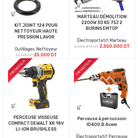
MARTEAU DÉMOLITION
2200W 30 KG 75J 2
KIT JOINT 124 POUR
BURINS EMTOP
NETTOYEUR HAUTE
PRESSION LAVOR
Électroportatif
,
Marteau
2,550.000
DT
3,068.475
DT
Outillages
,
Nettoyeur
25.000
DT
31.375
DT
PERCEUSE VISSEUSE
Perceuse à percussion
COMPACT DEWALT XR 18V
ID400.B Acem
LI-ION BRUSHLESS
Électroportatif
,
Perceuse