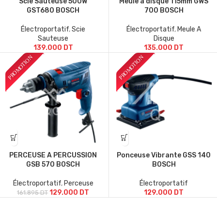
Scie Sauteuse 500W
Meule à disque 115mm GWS
GST680 BOSCH
700 BOSCH
Électroportatif
,
Scie
Électroportatif
,
Meule A
Sauteuse
Disque
139.000
DT
135.000
DT
PERCEUSE A PERCUSSION
Ponceuse Vibrante GSS 140
GSB 570 BOSCH
BOSCH
Électroportatif
,
Perceuse
Électroportatif
129.000
DT
129.000
DT
161.895
DT