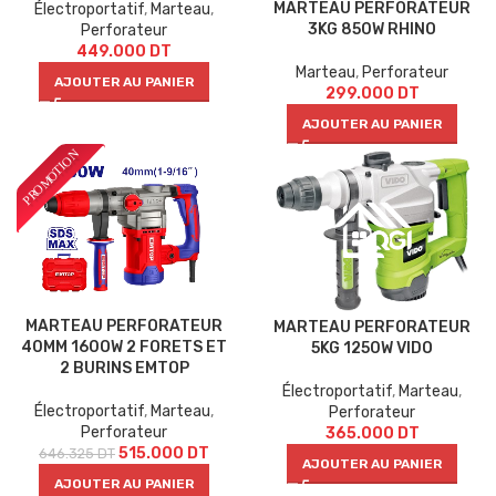
MARTEAU PERFORATEUR
Électroportatif
,
Marteau
,
3KG 850W RHINO
Perforateur
449.000
DT
Marteau
,
Perforateur
AJOUTER AU PANIER
299.000
DT
AJOUTER AU PANIER
MARTEAU PERFORATEUR
MARTEAU PERFORATEUR
40MM 160OW 2 FORETS ET
5KG 1250W VIDO
2 BURINS EMTOP
Électroportatif
,
Marteau
,
Électroportatif
,
Marteau
,
Perforateur
Perforateur
365.000
DT
515.000
DT
646.325
DT
AJOUTER AU PANIER
AJOUTER AU PANIER