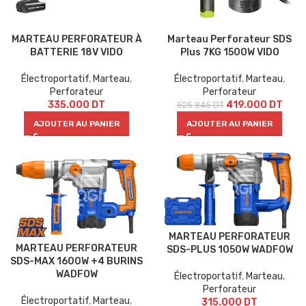
MARTEAU PERFORATEUR À
Marteau Perforateur SDS
BATTERIE 18V VIDO
Plus 7KG 1500W VIDO
Électroportatif
,
Marteau
,
Électroportatif
,
Marteau
,
Perforateur
Perforateur
335.000
DT
419.000
DT
525.845
DT
AJOUTER AU PANIER
AJOUTER AU PANIER
MARTEAU PERFORATEUR
MARTEAU PERFORATEUR
SDS-PLUS 1050W WADFOW
SDS-MAX 1600W +4 BURINS
WADFOW
Électroportatif
,
Marteau
,
Perforateur
Électroportatif
,
Marteau
,
315.000
DT