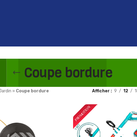
Coupe bordure
Jardin
»
Coupe bordure
Afficher
9
12
1