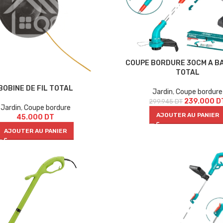
COUPE BORDURE 30CM A B
TOTAL
BOBINE DE FIL TOTAL
Jardin
,
Coupe bordure
239.000
D
299.945
DT
Jardin
,
Coupe bordure
AJOUTER AU PANIER
45.000
DT
AJOUTER AU PANIER