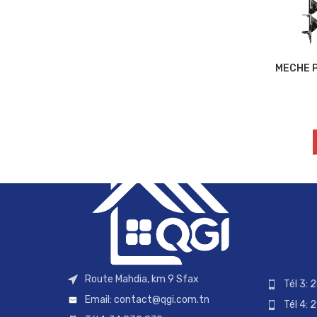
MECHE P
Route Mahdia, km 9 Sfax
Tél 3: 
Email:
contact@qgi.com.tn
Tél 4: 