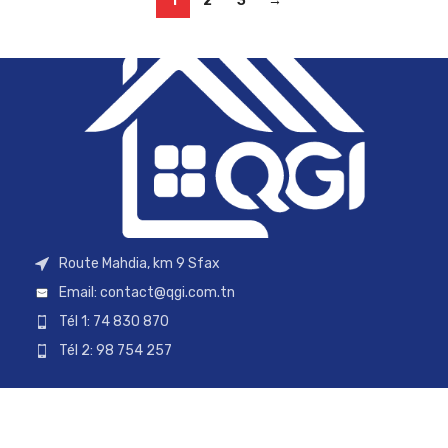
1
2
3
→
Route Mahdia, km 9 Sfax
Email:
contact@qgi.com.tn
Tél 1: 74 830 870
Tél 2: 98 754 257
Tél 3: 28 701 909
Tél 4: 29 470 970