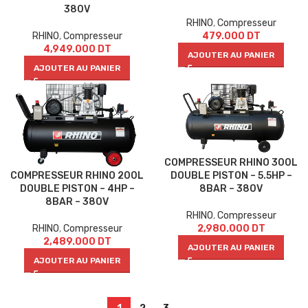
380V
RHINO
,
Compresseur
RHINO
,
Compresseur
479.000
DT
4,949.000
DT
AJOUTER AU PANIER
AJOUTER AU PANIER
COMPRESSEUR RHINO 300L
COMPRESSEUR RHINO 200L
DOUBLE PISTON – 5.5HP –
DOUBLE PISTON – 4HP –
8BAR – 380V
8BAR – 380V
RHINO
,
Compresseur
RHINO
,
Compresseur
2,980.000
DT
2,489.000
DT
AJOUTER AU PANIER
AJOUTER AU PANIER