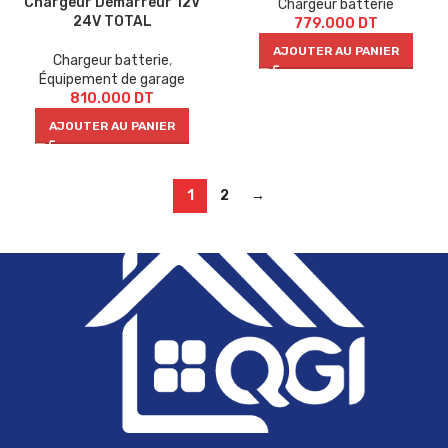
Chargeur Démarreur 12V
Chargeur batterie
24V TOTAL
779.000
DT
AJOUTER AU PANIER
Chargeur batterie
,
Équipement de garage
810.000
DT
AJOUTER AU PANIER
1
2
→