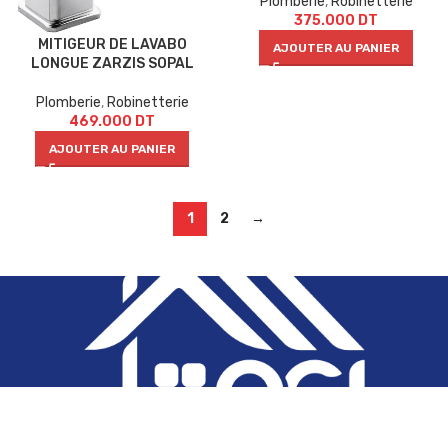
Plomberie
,
Robinetterie
375.000
DT
MITIGEUR DE LAVABO
AJOUTER AU PANIER
LONGUE ZARZIS SOPAL
Plomberie
,
Robinetterie
469.000
DT
AJOUTER AU PANIER
1
2
→