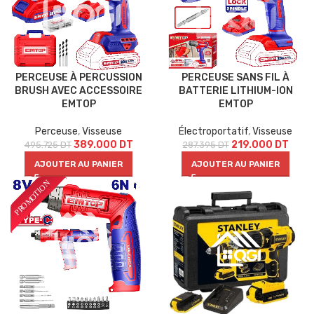
PERCEUSE À PERCUSSION
PERCEUSE SANS FIL À
BRUSH AVEC ACCESSOIRE
BATTERIE LITHIUM-ION
EMTOP
EMTOP
Perceuse
,
Visseuse
Électroportatif
,
Visseuse
389.000
DT
219.000
DT
495.725
DT
287.395
DT
AJOUTER AU PANIER
AJOUTER AU PANIER