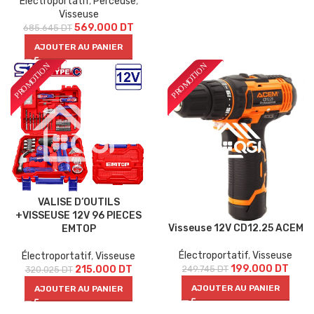
Électroportatif
,
Perceuse
,
Visseuse
569.000
DT
685.645
DT
AJOUTER AU PANIER
VALISE D’OUTILS
+VISSEUSE 12V 96 PIECES
Visseuse 12V CD12.25 ACEM
EMTOP
Électroportatif
,
Visseuse
Électroportatif
,
Visseuse
199.000
DT
215.000
DT
249.745
DT
320.025
DT
AJOUTER AU PANIER
AJOUTER AU PANIER