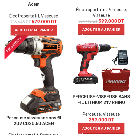
Acem
Électroportatif
,
Perceuse
,
Visseuse
Électroportatif
,
Visseuse
599.000
DT
751.745
DT
579.000
DT
726.645
DT
AJOUTER AU PANIER
AJOUTER AU PANIER
PERCEUSE-VISSEUSE SANS
FIL LITHIUM 21V RHINO
Perceuse
,
Visseuse
Perceuse visseuse sans fil
289.000
DT
20V CD20.50 ACEM
AJOUTER AU PANIER