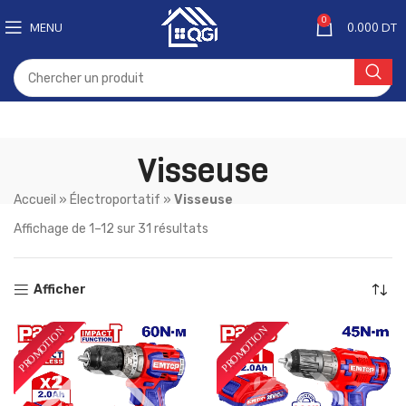
0
MENU
0.000
DT
Visseuse
Accueil
»
Électroportatif
»
Visseuse
Affichage de 1–12 sur 31 résultats
Afficher