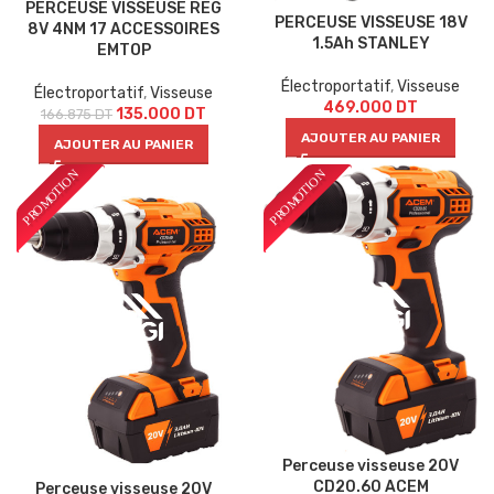
PERCEUSE VISSEUSE REG
PERCEUSE VISSEUSE 18V
8V 4NM 17 ACCESSOIRES
1.5Ah STANLEY
EMTOP
Électroportatif
,
Visseuse
Électroportatif
,
Visseuse
469.000
DT
135.000
DT
166.875
DT
AJOUTER AU PANIER
AJOUTER AU PANIER
Perceuse visseuse 20V
CD20.60 ACEM
Perceuse visseuse 20V