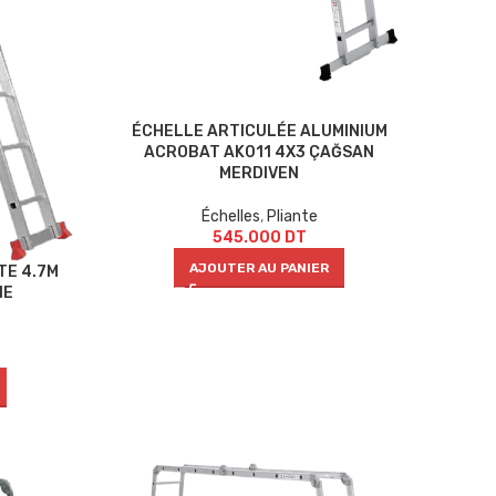
ÉCHELLE ARTICULÉE ALUMINIUM
ACROBAT AK011 4X3 ÇAĞSAN
MERDIVEN
Échelles
,
Pliante
545.000
DT
AJOUTER AU PANIER
TE 4.7M
NE