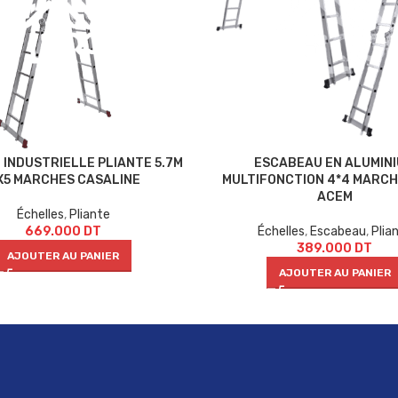
 INDUSTRIELLE PLIANTE 5.7M
ESCABEAU EN ALUMIN
X5 MARCHES CASALINE
MULTIFONCTION 4*4 MARCH
ACEM
Échelles
,
Pliante
669.000
DT
Échelles
,
Escabeau
,
Plia
389.000
DT
AJOUTER AU PANIER
AJOUTER AU PANIER