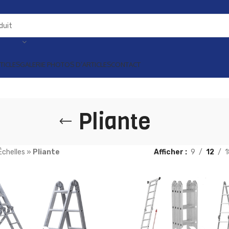
TICLES
GALERIE PHOTOS D’ARTICLES
CONTACT
Pliante
Échelles
»
Pliante
Afficher
9
12
1