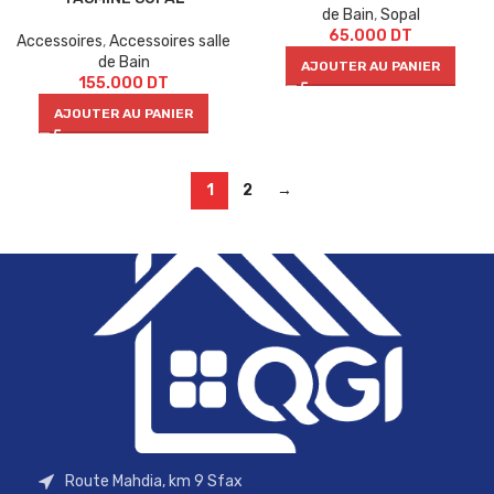
de Bain
,
Sopal
65.000
DT
Accessoires
,
Accessoires salle
de Bain
AJOUTER AU PANIER
155.000
DT
AJOUTER AU PANIER
1
2
→
Route Mahdia, km 9 Sfax