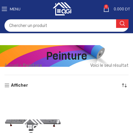
0
MENU
0.000
DT
Peinture
Accueil
»
Peinture
Voici le seul résultat
Afficher