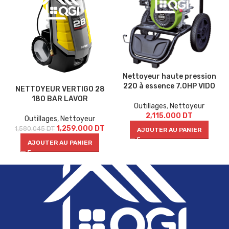
Nettoyeur haute pression
220 à essence 7.0HP VIDO
NETTOYEUR VERTIGO 28
180 BAR LAVOR
Outillages
,
Nettoyeur
2,115.000
DT
Outillages
,
Nettoyeur
1,259.000
DT
1,580.045
DT
AJOUTER AU PANIER
AJOUTER AU PANIER