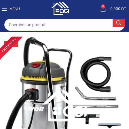
0
MENU
0.000
DT
-20%