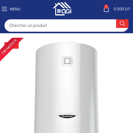
0
MENU
0.000
DT
-20%