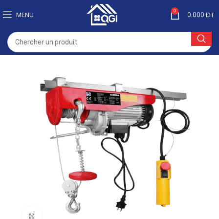
0
MENU
0.000
DT
Click to enlarge