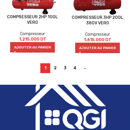
COMPRESSEUR 2HP 100L
COMPRESSEUR 3HP 200L
VERO
380V VERO
Compresseur
Compresseur
1,215.000
DT
1,615.000
DT
AJOUTER AU PANIER
AJOUTER AU PANIER
1
2
3
4
→