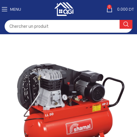
0
MENU
0.000
DT