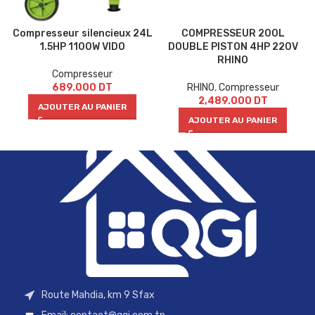
Compresseur silencieux 24L
COMPRESSEUR 200L
1.5HP 1100W VIDO
DOUBLE PISTON 4HP 220V
RHINO
Compresseur
689.000
DT
RHINO
,
Compresseur
2,489.000
DT
AJOUTER AU PANIER
AJOUTER AU PANIER
Route Mahdia, km 9 Sfax