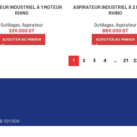
EUR INDUSTRIEL À 1 MOTEUR
ASPIRATEUR INDUSTRIEL À 2
RHINO
RHINO
Outillages
,
Aspirateur
Outillages
,
Aspirateur
339.000
DT
889.000
DT
AJOUTER AU PANIER
AJOUTER AU PANIER
1
2
3
4
…
21
2
28 701 909
29 470 970