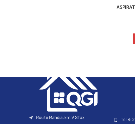
ASPIRAT
Route Mahdia, km 9 Sfax
Tél 3: 
Email:
contact@qgi.com.tn
Tél 4: 