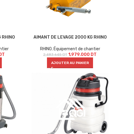
G RHINO
AIMANT DE LEVAGE 2000 KG RHINO
ntier
RHINO
,
Équipement de chantier
DT
1,979.000
DT
2,483.645
DT
AJOUTER AU PANIER