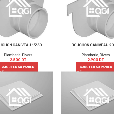
UCHON CANIVEAU 13*50
BOUCHON CANIVEAU 20
Plomberie
,
Divers
Plomberie
,
Divers
2.500
DT
2.900
DT
AJOUTER AU PANIER
AJOUTER AU PANIER