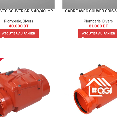
VEC COUVER GRIS 40/40 IMP
CADRE AVEC COUVER GRIS 5
Plomberie
,
Divers
Plomberie
,
Divers
40.000
DT
81.000
DT
AJOUTER AU PANIER
AJOUTER AU PANIER