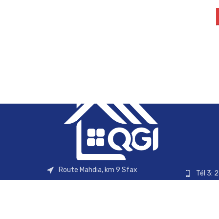
Route Mahdia, km 9 Sfax
Tél 3: 
Email:
contact@qgi.com.tn
Tél 4: 
Tél 1: 74 830 870
Tél 2: 98 754 257