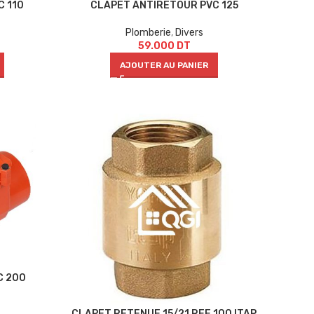
C 110
CLAPET ANTIRETOUR PVC 125
Plomberie
,
Divers
59.000
DT
AJOUTER AU PANIER
C 200
CLAPET RETENUE 15/21 REF 100 ITAP