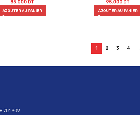
85.000
DT
95.000
DT
AJOUTER AU PANIER
AJOUTER AU PANIER
1
2
3
4
28 701 909
29 470 970