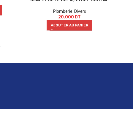
Plomberie
,
Divers
20.000
DT
AJOUTER AU PANIER
→