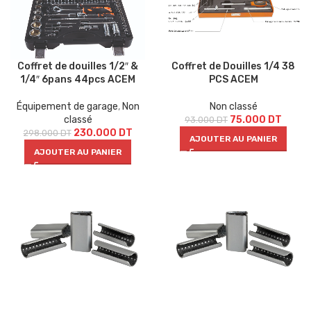
Coffret de douilles 1/2″ &
Coffret de Douilles 1/4 38
1/4″ 6pans 44pcs ACEM
PCS ACEM
Équipement de garage
,
Non
Non classé
classé
75.000
DT
93.000
DT
230.000
DT
298.000
DT
AJOUTER AU PANIER
AJOUTER AU PANIER