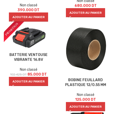
Non classé
Non classé
680.000
DT
390.000
DT
AJOUTER AU PANIER
AJOUTER AU PANIER
BATTERIE VENTOUSE
VIBRANTE 16.8V
Non classé
85.000
DT
102.425
DT
BOBINE FEUILLARD
AJOUTER AU PANIER
PLASTIQUE 12/0.55 MM
Non classé
125.000
DT
AJOUTER AU PANIER