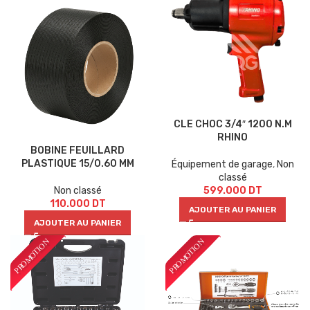
CLE CHOC 3/4″ 1200 N.M
RHINO
BOBINE FEUILLARD
PLASTIQUE 15/0.60 MM
Équipement de garage
,
Non
classé
599.000
DT
Non classé
110.000
DT
AJOUTER AU PANIER
AJOUTER AU PANIER