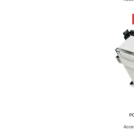
P
Acce