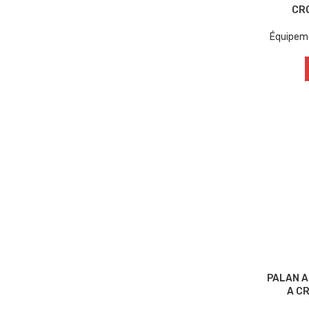
CR
Équipem
PALAN A
A C