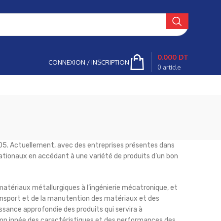
0.000
DT
CONNEXION / INSCRIPTION
0
article
2005. Actuellement, avec des entreprises présentes dans
rnationaux en accédant à une variété de produits d’un bon
matériaux métallurgiques à l’ingénierie mécatronique, et
ansport et de la manutention des matériaux et des
sance approfondie des produits qui servira à
ion innée des caractéristiques et des performances des