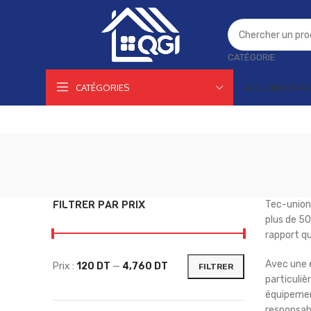
CATÉGORIE
CATÉGORIES
ACCUEIL
NOS AR
FILTRER PAR PRIX
Tec-union 
plus de 50
rapport qu
Avec une e
Prix :
120 DT
—
4,760 DT
FILTRER
particuliè
équipement
responsabi