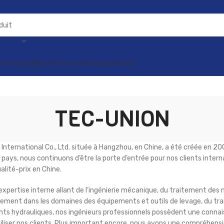
TICLES
GALERIE PHOTOS D’ARTICLES
CONTACT
TEC-UNION
International Co., Ltd. située à Hangzhou, en Chine, a été créée en 
 pays, nous continuons d’être la porte d’entrée pour nos clients inte
alité-prix en Chine.
xpertise interne allant de l’ingénierie mécanique, du traitement des 
rement dans les domaines des équipements et outils de levage, du tr
s hydrauliques, nos ingénieurs professionnels possèdent une connais
liser nos clients. Plus important encore, nous avons une compréhens