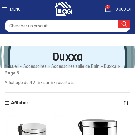
0
MENU
0.000
DT
Duxxa
Accueil
»
Accessoires
»
Accessoires salle de Bain
»
Duxxa
»
Page 5
Affichage de 49–57 sur 57 résultats
Afficher