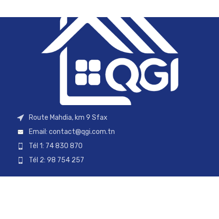
Route Mahdia, km 9 Sfax
Email:
contact@qgi.com.tn
Tél 1: 74 830 870
Tél 2: 98 754 257
Tél 3: 28 701 909
Tél 4: 29 470 970