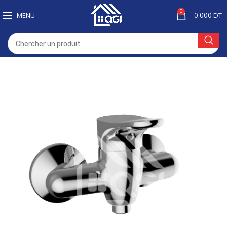
0
MENU
0.000
DT