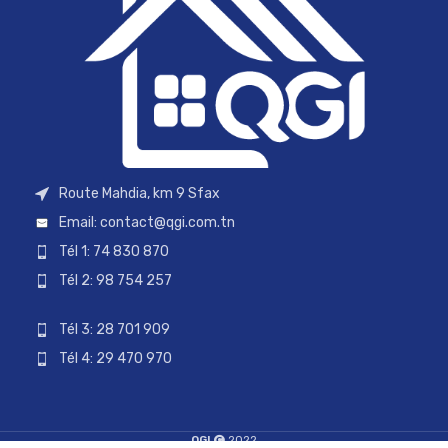
Route Mahdia, km 9 Sfax
Email:
contact@qgi.com.tn
Tél 1: 74 830 870
Tél 2: 98 754 257
Tél 3: 28 701 909
Tél 4: 29 470 970
QGI
2022