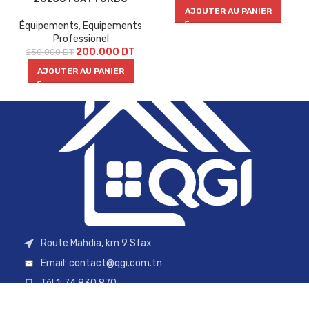
AJOUTER AU PANIER
Équipements
,
Equipements
Professionel
200.000
DT
250.000
DT
AJOUTER AU PANIER
Route Mahdia, km 9 Sfax
Email:
contact@qgi.com.tn
Tél 1: 74 830 870
Tél 2: 98 754 257