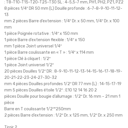
: T8-T10-T15-T20-T25-T30 SL : 4-5,5-7 mm, PH1, PH2, PZ1, PZ2
8 pièces 1/4″ DR 50 mm (L) Douille profonde : 6-7-8-9-10-11-12-
13
mm 2 pièces Barre d’extension : 1/4″ Dr. x 50 mm, 1/4″ Dr. x 100
mm
1 pièce Poignée rotative : 1/4″ x 150 mm
1 pièce Barre d’extension flexible : 1/4″ x 150
mm 1 pièce Joint universel 1/4″
1 pièce Barre coulissante en « T » : 1/4″ x 114 mm
1 pièce Clé à cliquet : 1/2″
1 pièce Joint universel 1/2″
20 pièces Douilles 1/2″ DR : 8-9-10-11-12-13-14-15-16-17-18-19-
20-21-22-23-24-27-30-32
mm 4 pièces Douilles profondes 1/2″ DR 77 mm (L) : 14-15-17-19
mm 5 pièces Douilles étoile 1/2″ : E10 12 14 16 20 2
pièces Douille pour bougie d’allumage : 1/2″ Dr. 16 mm – 21 mm 1
pièce
Barre en T coulissante 1/2″*250mm
2 pièces Barre d’extension : 1/2″ Dr. x 125 mm, 1/2″ Dr. x 250 mm
Tiroir 2