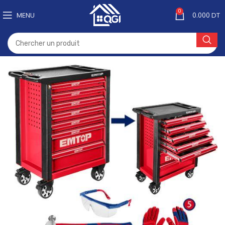
0
MENU
0.000
DT