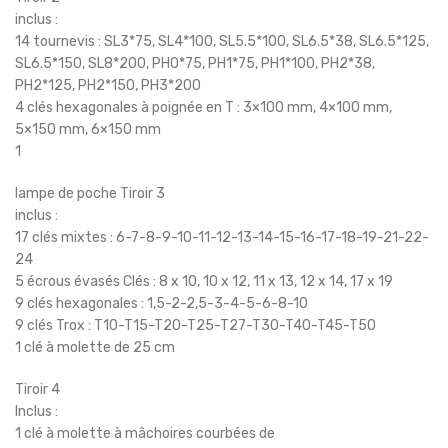
inclus :
14 tournevis : SL3*75, SL4*100, SL5.5*100, SL6.5*38, SL6.5*125,
SL6.5*150, SL8*200, PH0*75, PH1*75, PH1*100, PH2*38,
PH2*125, PH2*150, PH3*200
4 clés hexagonales à poignée en T : 3×100 mm, 4×100 mm,
5×150 mm, 6×150 mm
1
lampe de poche Tiroir 3
inclus :
17 clés mixtes : 6-7-8-9-10-11-12-13-14-15-16-17-18-19-21-22-
24
5 écrous évasés Clés : 8 x 10, 10 x 12, 11 x 13, 12 x 14, 17 x 19
9 clés hexagonales : 1,5-2-2,5-3-4-5-6-8-10
9 clés Trox : T10-T15-T20-T25-T27-T30-T40-T45-T50
1 clé à molette de 25 cm
Tiroir 4
Inclus :
1 clé à molette à mâchoires courbées de