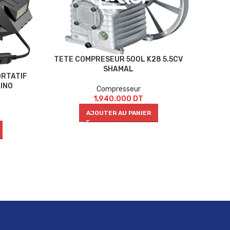
COMP
TETE COMPRESEUR 500L K28 5.5CV
SHAMAL
ORTATIF
HINO
Compresseur
1,940.000
DT
AJOUTER AU PANIER