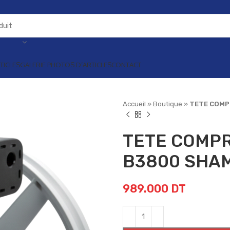
TICLES
GALERIE PHOTOS D’ARTICLES
CONTACT
Accueil
»
Boutique
»
TETE COMP
TETE COMP
B3800 SHA
989.000
DT